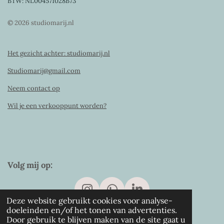
BTW: NL004571028B73
© 2026 studiomarij.nl
Het gezicht achter: studiomarij.nl
Studiomarij@gmail.com
Neem contact op
Wil je een verkooppunt worden?
Volg mij op:
I
W
L
Deze website gebruikt cookies voor analyse-
n
h
i
doeleinden en/of het tonen van advertenties.
s
a
n
Door gebruik te blijven maken van de site gaat u