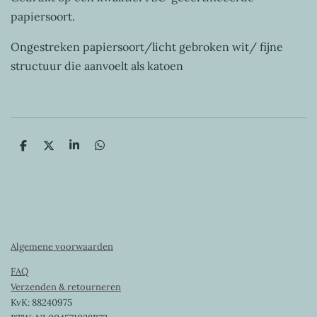
papiersoort.
Ongestreken papiersoort/licht gebroken wit/ fijne
structuur die aanvoelt als katoen
D
D
S
D
e
e
h
e
l
e
a
l
e
l
r
e
n
e
n
Algemene voorwaarden
FAQ
Verzenden & retourneren
KvK: 88240975